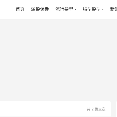
首頁
頭髮保養
流行髮型
臉型髮型
新
共 2 篇文章