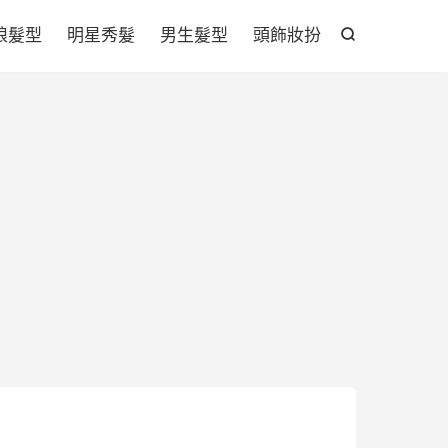

娘髮型
明星秀髮
男生髮型
頭飾妝扮
