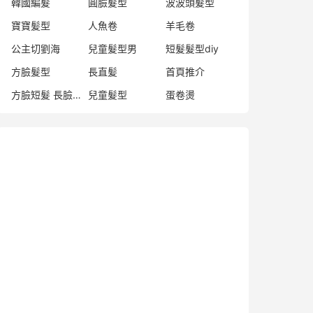
韓國編髮
圓臉髮型
波波頭髮型
寶寶髪型
人魚卷
羊毛卷
公主切劉海
兒童髮型男
短髮髮型diy
方臉髮型
長直髪
首頁推介
方臉短髮 長臉髮型
兒童髮型
蛋卷燙