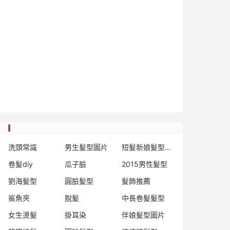
洗頭常識
男生髮型圖片
短髮新娘髮型圖片
卷髮diy
瓜子臉
2015男性髮型
劉海髮型
圓臉髪型
髮飾推薦
鯊魚夾
脫髮
中長卷髮髮型
女生燙髮
掛耳染
伴娘髮型圖片