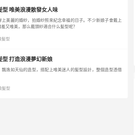
髪型 唯美浪漫散發女人味
穿上美麗的婚紗，拍婚紗照來紀念幸福的日子。不少新娘子會戴上
嬌羞又唯美，那么戴頭紗適合什么髪型呢？
娘髮型
髪型 打造浪漫夢幻新娘
，飄逸如天仙的造型，搭配上唯美迷人的髪型設計，整個造型憑借
娘髮型