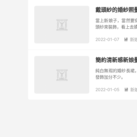
戴頭紗的婚紗照
當上新娘子，當然要
頭紗來裝飾，看上去
2022-01-07
新

簡約清新感新娘
純白無瑕的婚紗長裙
發飾加分不少。
2022-01-05
新
