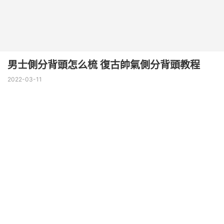
男士側分背頭怎么梳 復古帥氣側分背頭教程
2022-03-11