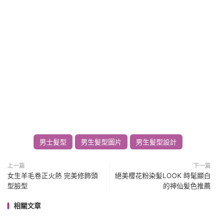
男士髮型
男生髮型圖片
男生髮型設計
上一篇
下一篇
女生羊毛卷正火熱 完美修飾頭
絕美櫻花粉染髪LOOK 時髦顯白
型臉型
的神仙髪色推薦
相關文章