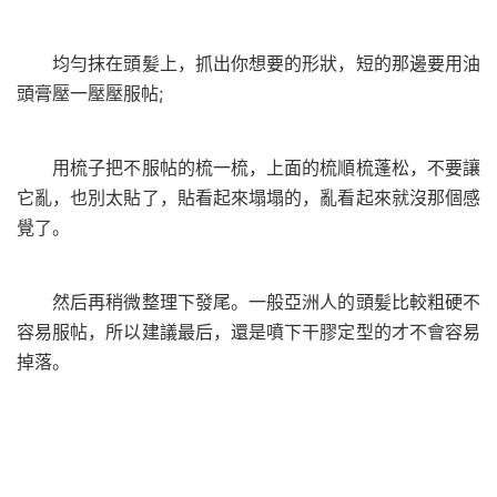
均勻抹在頭髪上，抓出你想要的形狀，短的那邊要用油
頭膏壓一壓壓服帖;
用梳子把不服帖的梳一梳，上面的梳順梳蓬松，不要讓
它亂，也別太貼了，貼看起來塌塌的，亂看起來就沒那個感
覺了。
然后再稍微整理下發尾。一般亞洲人的頭髪比較粗硬不
容易服帖，所以建議最后，還是噴下干膠定型的才不會容易
掉落。