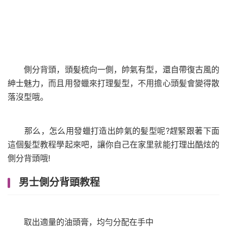
側分背頭，頭髪梳向一側，帥氣有型，還自帶復古風的
紳士魅力，而且用發蠟來打理髪型，不用擔心頭髪會變得散
落沒型哦。
那么，怎么用發蠟打造出帥氣的髪型呢?趕緊跟著下面
這個髪型教程學起來吧，讓你自己在家里就能打理出酷炫的
側分背頭哦!
男士側分背頭教程
取出適量的油頭膏，均勻分配在手中