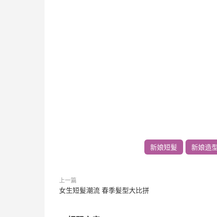
新娘短髮
新娘造
上一篇
女生短髮潮流 春季髮型大比拼