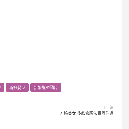
型
新娘髮型
新娘髮型圖片
下一篇
方臉美女 多款修顏法寶隨你選