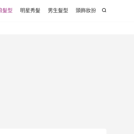

娘髮型
明星秀髮
男生髮型
頭飾妝扮
