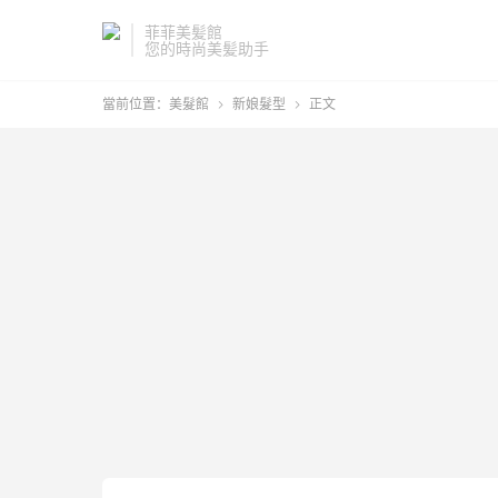
菲菲美髪館
您的時尚美髪助手
當前位置：
美髮館
新娘髮型
正文

