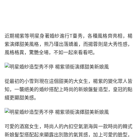
近期楊紫等明星身著婚紗進行T臺秀，各種風格齊亮相，楊
紫演繹甜美風格，熊乃瑾出落嬌羞，而揚蓉則是大秀性感，
風格格異，驚艷全場，不如一起來看看吧。
從最初的小雪到現在這個甜美的大女生，楊紫的變化眾人皆
知，一襲絕美的婚紗搭配上時尚的新娘盤髮造型，皇冠的點
綴更顯甜美感。
可愛的酒窩女生，時尚人的內扣空氣瀏海與一款時尚的韓式
新娘髮型搭配起來顯露出別致的氣質感，加上可愛的臉型，