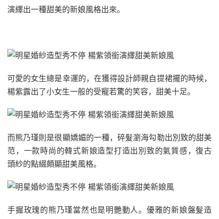
演繹出一種甜美的新娘風格出來。
可愛的女生總是幸運的，在獲得設計師親自提裙擺的時候，
楊紫露出了小女生一般的受寵若驚的笑容，甜美十足。
而熊乃瑾則是很顯嬌媚的一種，碎髮瀏海勾勒出別致的甜美
范，一款時尚的韓式新娘造型打造出別致的氣質感，復古
頭紗的點綴頗顯甜美風格。
手握玫瑰的熊乃瑾當然也是明艷動人。優雅的新娘盤髮造