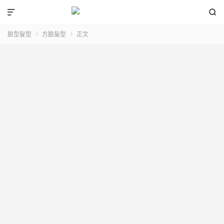


臉型髮型
方臉髮型
正文

