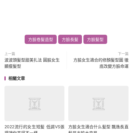
方臉卷髮造型
方臉長髮
方臉髮型
上一篇
下一篇
波波頭髮型甜美扎法 圓臉女生
方臉女生適合的修顏髮型圖 徹
顯瘦髮型
底改變方臉命運
相關文章
2022流行的女生短髪 低調VS張
方臉女生適合什么髪型 飄逸長直
揚讓你美得不一樣
髪是方臉大克星