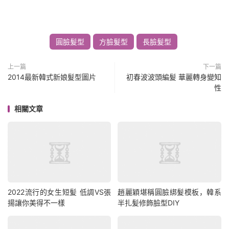
圓臉髮型
方臉髮型
長臉髮型
上一篇
下一篇
2014最新韓式新娘髮型圖片
初春波波頭編髮 華麗轉身變知
性
相關文章
2022流行的女生短髪 低調VS張
趙麗穎堪稱圓臉綁髮模板，韓系
揚讓你美得不一樣
半扎髪修飾臉型DIY