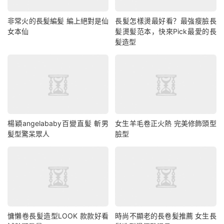
非常火的長髪編髪 編上絕對是仙
長髪怎樣燙最好看？最強瘦臉長
女本仙
髪燙髪范本，快來Pick最愛的長
髪造型
楊穎angelababy百變直髪 斬男
女生羊毛卷正火熱 完美修飾頭型
髪型驚呆眾人
臉型
慵懶卷長髪造型LOOK 款款好看
時尚不顯老的長卷髪推薦 女生長