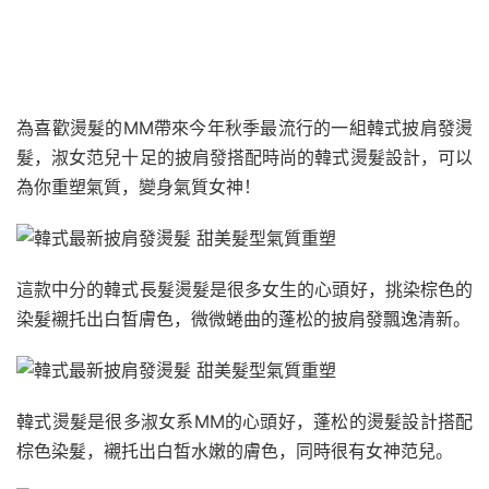
為喜歡燙髮的MM帶來今年秋季最流行的一組韓式披肩發燙
髮，淑女范兒十足的披肩發搭配時尚的韓式燙髮設計，可以
為你重塑氣質，變身氣質女神！
這款中分的韓式長髮燙髮是很多女生的心頭好，挑染棕色的
染髮襯托出白皙膚色，微微蜷曲的蓬松的披肩發飄逸清新。
韓式燙髮是很多淑女系MM的心頭好，蓬松的燙髮設計搭配
棕色染髮，襯托出白皙水嫩的膚色，同時很有女神范兒。