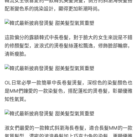
韓流女生很喜愛的一款韓式美髮燙髮，側分的斜瀏海長髮搭
配漸變色系的挑染設計，顯得更加新潮時尚。
這款偏分的露額韓式中長卷髮，對于臉大的女生來說是不錯
的修顏髮型，波浪式的燙卷髮絲蓬松飄逸，修飾臉部輪廓，
清新瘦臉。
OL日常必學一款簡單中長卷髮燙髮，深棕色的染髮顏色也
是MM們鐘愛的一款染髮色，搭配蓬松的燙卷髮，彰顯優雅
知性氣質。
淑女們最愛的一款韓式斜瀏海長卷髮，適合長髮MM的一款
氣質髮型，濃密的波浪卷髮加上巧克力色的染髮，更顯優雅