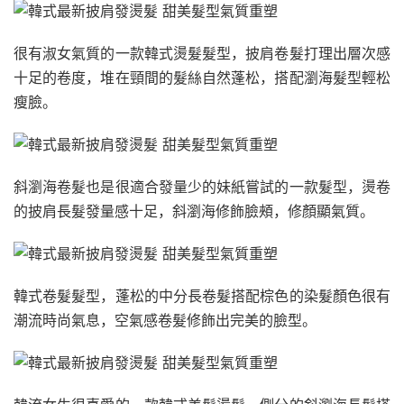
很有淑女氣質的一款韓式燙髮髮型，披肩卷髮打理出層次感
十足的卷度，堆在頸間的髮絲自然蓬松，搭配瀏海髮型輕松
瘦臉。
斜瀏海卷髮也是很適合發量少的妹紙嘗試的一款髮型，燙卷
的披肩長髮發量感十足，斜瀏海修飾臉頰，修顏顯氣質。
韓式卷髮髮型，蓬松的中分長卷髮搭配棕色的染髮顏色很有
潮流時尚氣息，空氣感卷髮修飾出完美的臉型。