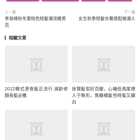
上一篇
下一篇
李易峰秋冬栗棕色短髮潮流暖男
女生秋季短髮衣著搭配做潮人
范
相關文章
2022韓式燙卷髪正流行 減齡修
徐賢髪型好百變，心機低馬尾撩
顏長髪必備
人于無形，焦糖橘髪色時髦又顯
白