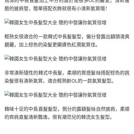
烏黑的中長直髮加上中分的設計是很多OL的最愛，清新瘦
臉的披肩發，簡單搭配衣飾就很有小清新氣質哦！
輕熟女很適合的一款韓式中長髮髮型，偏分發露出額頭清爽
靚麗，加上棕色的染髮更顯膚色紅潤氣質佳。
非常清新隨性的韓式中長髮，柔順的質感髮絲搭配棕色的挑
染髮很有清新氣質，適合輕熟齡OL的一款氣質髮型。
韓味十足的中長直髮髮型，側分的露額髮絲自然披肩，柔順
的齊肩直髮清新飄逸，很有潮范兒的韓流女生髮型。