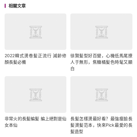
相關文章
2022韓式燙卷髪正流行 減齡修
徐賢髪型好百變，心機低馬尾撩
顏長髪必備
人于無形，焦糖橘髪色時髦又顯
白
非常火的長髪編髪 編上絕對是仙
長髪怎樣燙最好看？最強瘦臉長
女本仙
髪燙髪范本，快來Pick最愛的長
髪造型