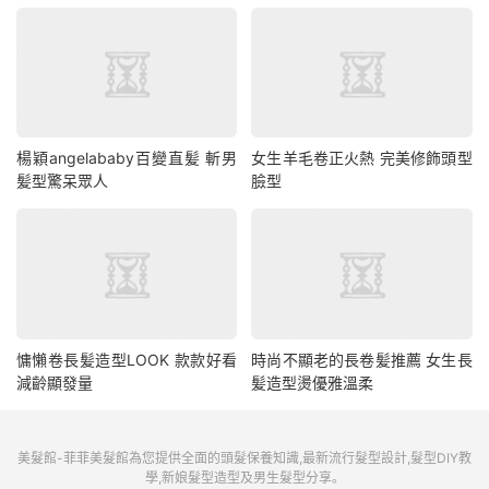
楊穎angelababy百變直髪 斬男
女生羊毛卷正火熱 完美修飾頭型
髪型驚呆眾人
臉型
慵懶卷長髪造型LOOK 款款好看
時尚不顯老的長卷髪推薦 女生長
減齡顯發量
髪造型燙優雅溫柔
美髮館-菲菲美髮館為您提供全面的頭髮保養知識,最新流行髮型設計,髮型DIY教
學,新娘髮型造型及男生髮型分享。