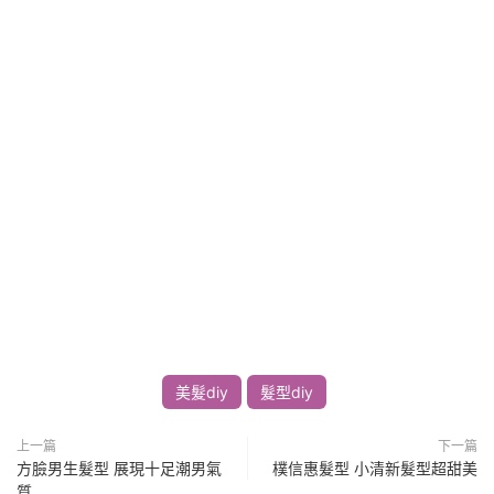
美髮diy
髮型diy
上一篇
下一篇
方臉男生髮型 展現十足潮男氣
樸信惠髮型 小清新髮型超甜美
質