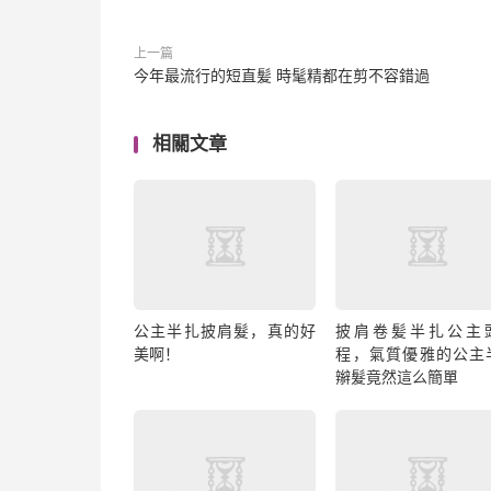
上一篇
今年最流行的短直髪 時髦精都在剪不容錯過
相關文章
公主半扎披肩髮，真的好
披肩卷髪半扎公主
美啊！
程，氣質優雅的公主
辮髮竟然這么簡單