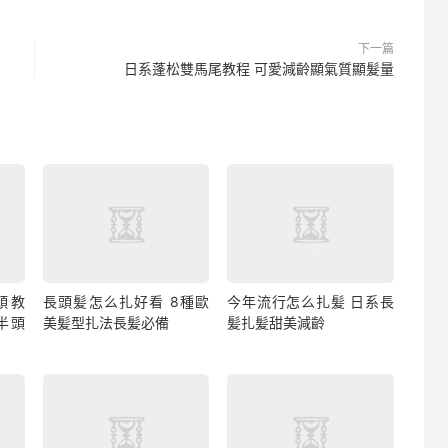
下一篇
日系蓬松雙馬尾教程 可愛減齡顯氣質顯髮量
頭教
長頭髪怎么扎好看 8種歐
今年流行怎么扎髪 日系長
半頭
美髪型扎法長髪必備
髪扎髪甜美減齡