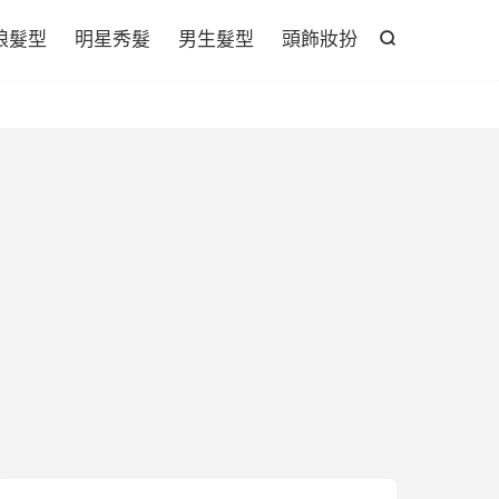

娘髮型
明星秀髮
男生髮型
頭飾妝扮
