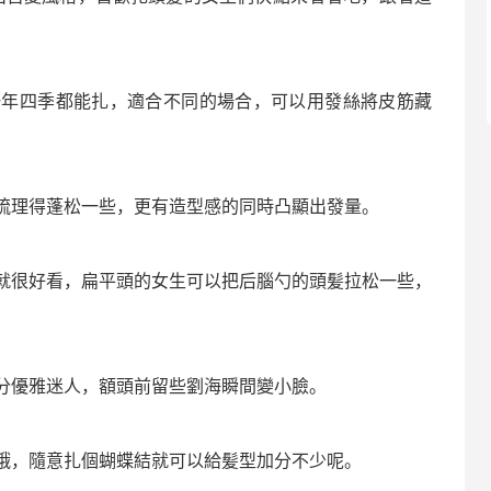
一年四季都能扎，適合不同的場合，可以用發絲將皮筋藏
梳理得蓬松一些，更有造型感的同時凸顯出發量。
就很好看，扁平頭的女生可以把后腦勺的頭髪拉松一些，
分優雅迷人，額頭前留些劉海瞬間變小臉。
哦，隨意扎個蝴蝶結就可以給髪型加分不少呢。