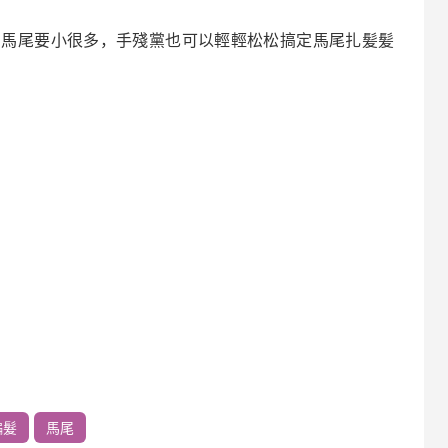
高馬尾要小很多，手殘黨也可以輕輕松松搞定馬尾扎髪髪
編髮
馬尾