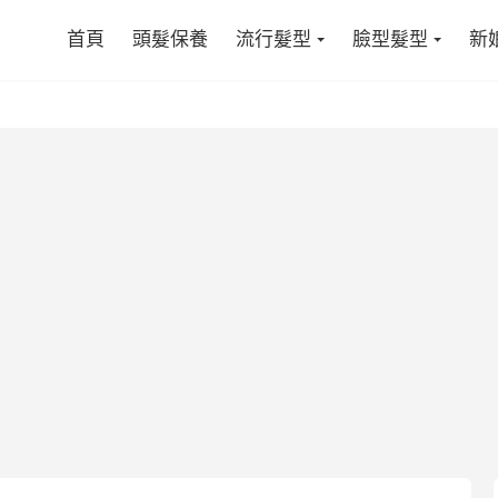
首頁
頭髮保養
流行髮型
臉型髮型
新