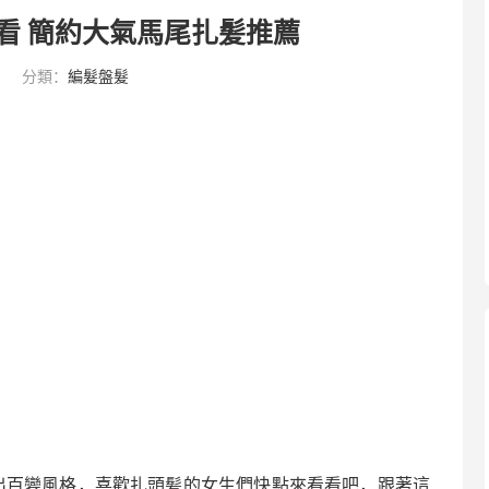
看 簡約大氣馬尾扎髪推薦
6
分類：
編髮盤髮
出百變風格，喜歡扎頭髪的女生們快點來看看吧，跟著這