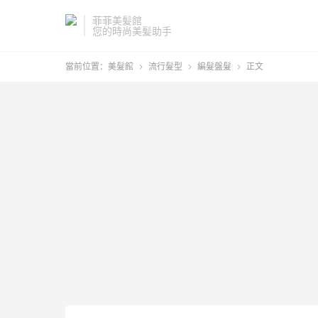
菲菲美髪館
您的時尚美髪助手
當前位置：
美髮館
流行髮型
編髮盤髮
正文


