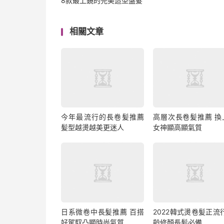
8款最上鏡的完美造型盤髮
相關文章
今年最流行的長卷髪推薦
高層次長卷髪推薦 換
髪型越燙越美更迷人
女神顯高顯氣質
日系微卷中長髪推薦 百搭
2022韓式燙卷髪正流
好駕馭凸顯時尚氣質
齡修顏長髪必備