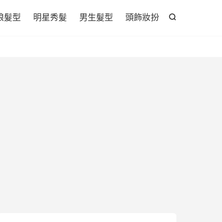

娘髮型
明星秀髮
男生髮型
頭飾妝扮
