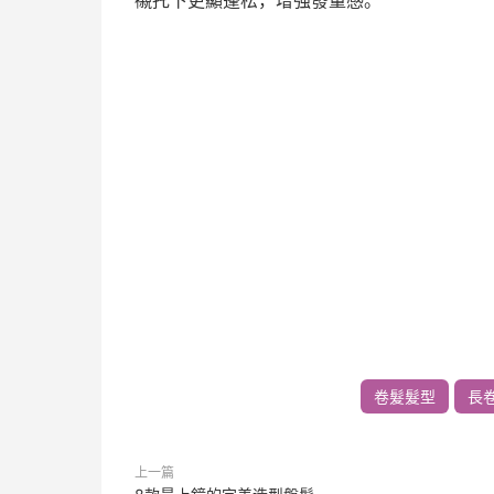
襯托下更顯蓬松，增強發量感。
卷髮髮型
長
上一篇