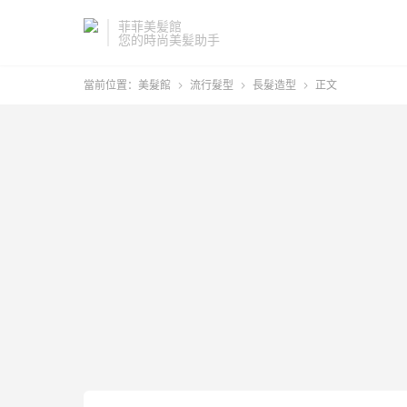
菲菲美髪館
您的時尚美髪助手
當前位置：
美髮館
流行髮型
長髮造型
正文


