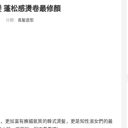
 蓬松感燙卷最修顏
4
分類：
長髮造型
表，更加富有嫵媚氣質的韓式燙髮，更是知性淑女們的最