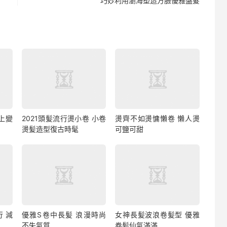
巧妙利用瀏海塑造方臉優雅盤髮
上變
2021頭髪流行燙小卷 小卷
燙齊不如燙慵懶卷 懶人燙
燙髪造型復古時髦
可鹽可甜
行 減
優雅S卷中長髪 浪漫時尚
女神長髪波浪卷髪型 優雅
不失氣質
卷髪仙氣滿滿