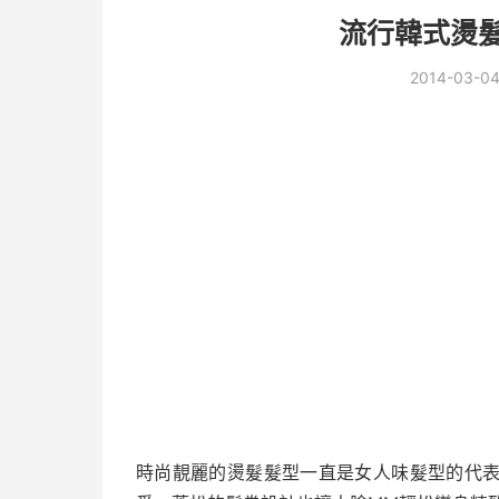
流行韓式燙髮
2014-03-0
時尚靚麗的燙髮髮型一直是女人味髮型的代