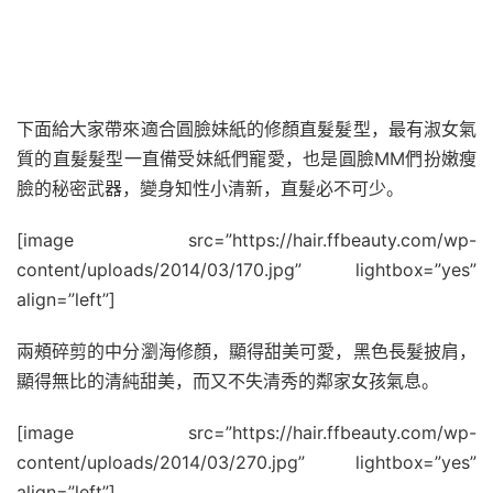
下面給大家帶來適合圓臉妹紙的修顏直髮髮型，最有淑女氣
質的直髮髮型一直備受妹紙們寵愛，也是圓臉MM們扮嫩瘦
臉的秘密武器，變身知性小清新，直髮必不可少。
[image src=”https://hair.ffbeauty.com/wp-
content/uploads/2014/03/170.jpg” lightbox=”yes”
align=”left”]
兩頰碎剪的中分瀏海修顏，顯得甜美可愛，黑色長髮披肩，
顯得無比的清純甜美，而又不失清秀的鄰家女孩氣息。
[image src=”https://hair.ffbeauty.com/wp-
content/uploads/2014/03/270.jpg” lightbox=”yes”
align=”left”]