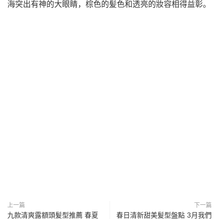
海突出有神的大眼睛，棕色的髪色和透亮的妝容相得益彰。
上一篇
下一篇
九款清爽露額頭髮型推薦 春夏
春日清新甜美髮型盤點 3月我們