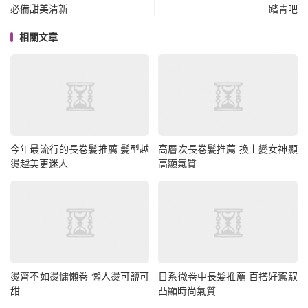
必備甜美清新
踏青吧
相關文章
今年最流行的長卷髪推薦 髪型越
高層次長卷髪推薦 換上變女神顯
燙越美更迷人
高顯氣質
燙齊不如燙慵懶卷 懶人燙可鹽可
日系微卷中長髪推薦 百搭好駕馭
甜
凸顯時尚氣質