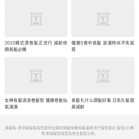
2022韓式燙卷髪正流行 減齡修
優雅S卷中長髪 浪漫時尚不失氣
顏長髪必備
質
女神長髪波浪卷髪型 優雅卷髪仙
長髪扎什么頭髪好看 日系扎髪甜
氣滿滿
美減齡
美髮館-菲菲美髮館為您提供全面的頭髮保養知識,最新流行髮型設計,髮型DIY教
學,新娘髮型造型及男生髮型分享。