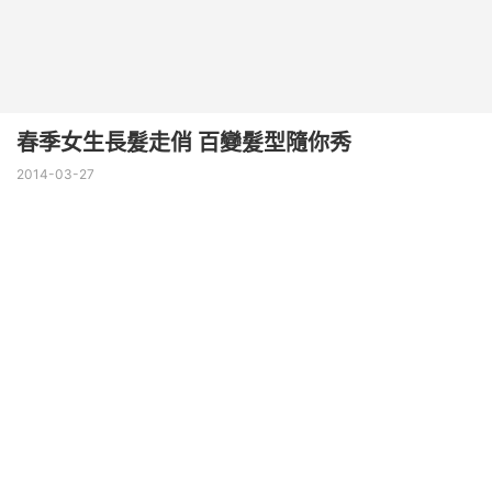
春季女生長髮走俏 百變髮型隨你秀
2014-03-27