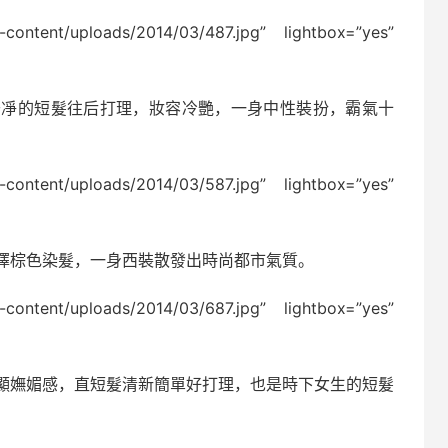
p-content/uploads/2014/03/487.jpg” lightbox=”yes”
干凈的短髮往后打理，妝容冷艷，一身中性裝扮，霸氣十
p-content/uploads/2014/03/587.jpg” lightbox=”yes”
擇棕色染髮，一身西裝散發出時尚都市氣質。
p-content/uploads/2014/03/687.jpg” lightbox=”yes”
顯嫵媚感，直短髮清新簡單好打理，也是時下女生的短髮