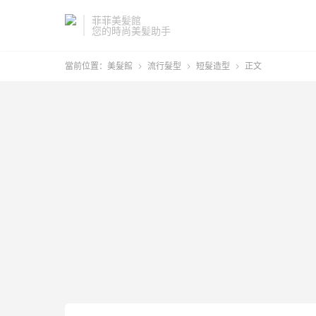
菲菲美髪館
您的時尚美髪助手
當前位置：
美髮館
流行髮型
短髮造型
正文


