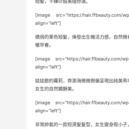
短髮，干練or甜美隨你選。
[image src=”https://hair.ffbeauty.com/w
align=”left”]
嬌俏的栗色短髮，煥發出生機活力感，自然微
暖早春。
[image src=”https://hair.ffbeauty.com/w
align=”left”]
娃娃臉的蘿莉，齊瀏海微微側偏呈現出純美乖
女生的自然嫻靜美。
[image src=”https://hair.ffbeauty.com/w
align=”left”]
非常帥氣的一款短燙髮髮型，女生變身假小子