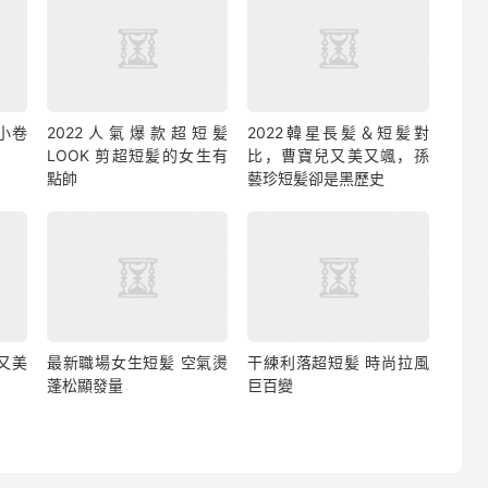
 小卷
2022人氣爆款超短髪
2022韓星長髪＆短髪對
LOOK 剪超短髪的女生有
比，曹寶兒又美又颯，孫
點帥
藝珍短髪卻是黑歷史
又美
最新職場女生短髪 空氣燙
干練利落超短髪 時尚拉風
蓬松顯發量
巨百變