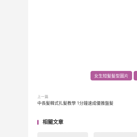
女生短髮髮型圖片
上一篇
中長髮韓式扎髮教學 1分鐘速成優雅盤髮
相關文章