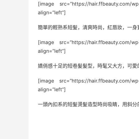
[image src=”https://hair.ffbeauty.com/w
align=”left”]
簡單的輕熟系短髮，清爽時尚，紅唇妝，一身
[image src=”https://hair.ffbeauty.com/w
align=”left”]
嬌俏感十足的短卷髮髮型，時髦又大方，可愛
[image src=”https://hair.ffbeauty.com/w
align=”left”]
一頭內扣系的短髮燙髮造型時尚吸睛，用斜分