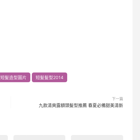
短髮造型圖片
短髮髮型2014
下一篇
九款清爽露額頭髮型推薦 春夏必備甜美清新