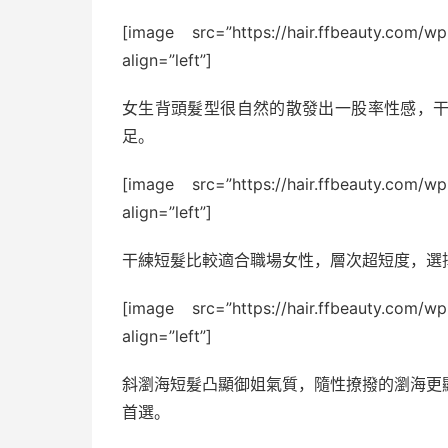
[image src=”https://hair.ffbeauty.com/w
align=”left”]
女生背頭髮型很自然的散發出一股率性感，
足。
[image src=”https://hair.ffbeauty.com/w
align=”left”]
干練短髮比較適合職場女性，層次超短度，選
[image src=”https://hair.ffbeauty.com/w
align=”left”]
斜瀏海短髮凸顯御姐氣質，隨性撩撥的瀏海更
首選。