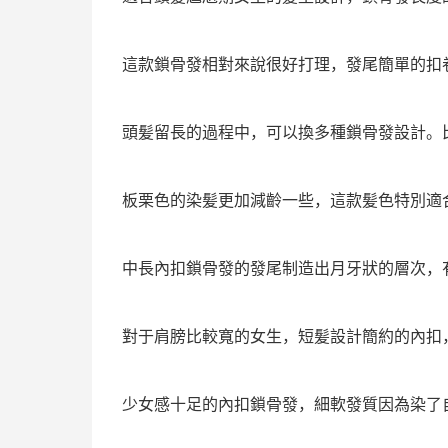
這款鎖骨發相對來說很好打理，發尾簡單的扣
頭髪留長的過程中，可以換多種鎖骨發設計。
板栗色的染髪更加減齡一些，這款髪色特別適
中長內扣鎖骨發的發尾制造出月牙狀的層次，
對于肩膀比較寬的女生，短髪設計簡約的內扣
少女感十足的內扣鎖骨發，細軟發質因為染了