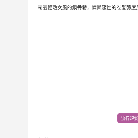
霸氣輕熟女風的鎖骨發，慵懶隨性的卷髪弧度
流行短