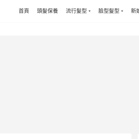
首頁
頭髮保養
流行髮型
臉型髮型
新