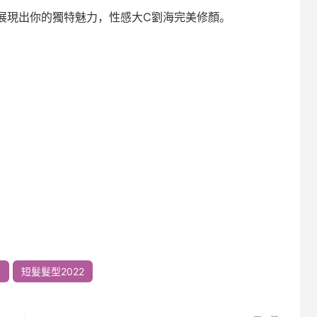
展現出你的獨特魅力，性感大C劉海完美修顏。
髮
短髮髮型2022