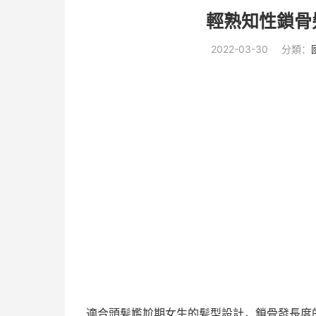
輕熟知性鎖骨
2022-03-30
分類：
適合頭髪尷尬期女生的髪型設計，鎖骨發長度