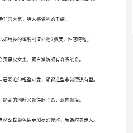
卷非常大氣，給人感覺利落干練。
比如稍長的頭髪制造外翻S弧度，性感時髦。
合黃黑皮女生，顯白減齡頗有森系氣息。
有著羽毛的輕盈可愛，顯得造型非常薄透有型。
，顯高的同時又顯得脖子長，遮肉顯瘦。
自然深棕髪色后更加夢幻優雅，頗為甜美迷人。