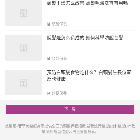
頭髪干燥怎么改善 頭髪毛躁洗直有用嗎
頭髮保養

脫髪是怎么造成的 如何科學防脫養髪
頭髮保養

預防白頭髪食物吃什么？白頭髪生長位置
反映健康
頭髮保養

下一頁
美髮館-菲菲美髮館為您提供全面的頭髮保養知識,最新流行髮型設計,髮型DIY教
學,新娘髮型造型及男生髮型分享。