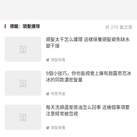
標籤：頭髮護理
共 270 篇文章
頭髪太干怎么護理 這樣保養頭髪避免缺水
變干燥
頭髮保養

5個小技巧，你也能視覺上擁有趙露思范冰
冰的同款濃密髮量
明星秀髮

每天洗頭還是很油怎么回事 這幾個事項要
注意經常被忽視
頭髮保養
