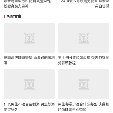
最新時尚型男短髮 帥氣造型輕
2014最IN背頭潮男髮型 煥發熟
松變身魅力男神
男自信感
相關文章
夏季清爽帥哥短髪 兩邊鏟酷炫利
男士側分背頭怎么梳 復古帥氣側
落
分背頭教程
什么男生不適合留劉海 男生劉海
男生髮量少適合什么髪型 這幾款
要留多久
時尚帥氣告別禿頭