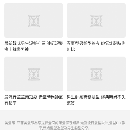
最新韓式男生短髪推薦 帥氣短髪
春夏型男髪型參考 帥氣炸裂時尚
換上就變男神
無比
最流行蓋蓋頭短髪 造型時尚帥氣
男生帥氣商務髪型 經典時尚不失
有點萌
氣質
美髮館-菲菲美髮館為您提供全面的頭髮保養知識,最新流行髮型設計,髮型DIY教
學,新娘髮型造型及男生髮型分享。