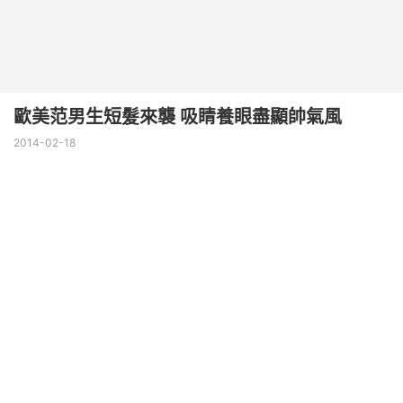
歐美范男生短髮來襲 吸睛養眼盡顯帥氣風
2014-02-18