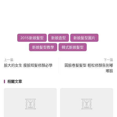
2015新娘髮型
新娘造型
新娘髮型圖片
新娘髮型教學
韓式新娘髮型
上一篇
下一篇
臉大的女生 瘦臉短髮修顏必學
圓臉卷髮髮型 輕松修顏告別嘟
嘟臉
相關文章