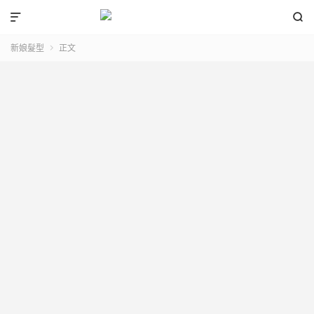


新娘髮型
正文
