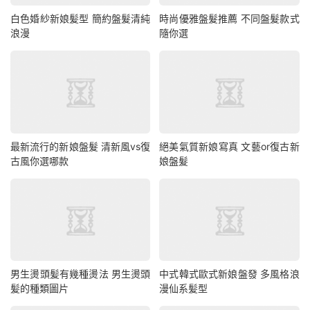
白色婚紗新娘髪型 簡約盤髮清純
時尚優雅盤髮推薦 不同盤髮款式
浪漫
隨你選
最新流行的新娘盤髮 清新風vs復
絕美氣質新娘寫真 文藝or復古新
古風你選哪款
娘盤髮
男生燙頭髪有幾種燙法 男生燙頭
中式韓式歐式新娘盤發 多風格浪
髪的種類圖片
漫仙系髪型