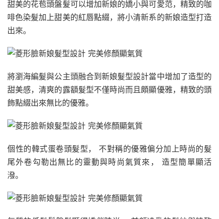
甜美的花苞頭盤髮可以增加新娘的嬌小與可愛范，精致的咖
啡色染髮加上甜美的紅唇點綴，將小清新系的新娘造型打造
出來。
將瀏海編髮與公主頭融合到新娘髮型設計當中增加了造型的
甜美感，清爽的露額髮型不僅時尚而且頗顯優雅，精致的頭
飾點綴出來無比的優雅。
個性的韓式蛋卷頭髮型， 不對稱的優雅偏分加上時尚的髮
尾外卷勾勒出無比的靈動與時尚氣質來， 造型簡單顯活
潑。