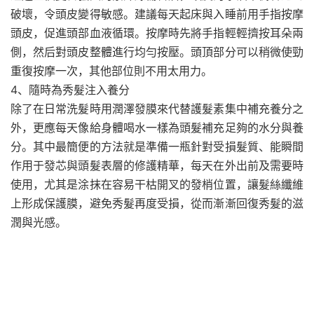
破壞，令頭皮變得敏感。建議每天起床與入睡前用手指按摩
頭皮，促進頭部血液循環。按摩時先將手指輕輕擠按耳朵兩
側，然后對頭皮整體進行均勻按壓。頭頂部分可以稍微使勁
重復按摩一次，其他部位則不用太用力。
4、隨時為秀髮注入養分
除了在日常洗髮時用潤澤發膜來代替護髮素集中補充養分之
外，更應每天像給身體喝水一樣為頭髮補充足夠的水分與養
分。其中最簡便的方法就是準備一瓶針對受損髮質、能瞬間
作用于發芯與頭髮表層的修護精華，每天在外出前及需要時
使用，尤其是涂抹在容易干枯開叉的發梢位置，讓髮絲纖維
上形成保護膜，避免秀髮再度受損，從而漸漸回復秀髮的滋
潤與光感。