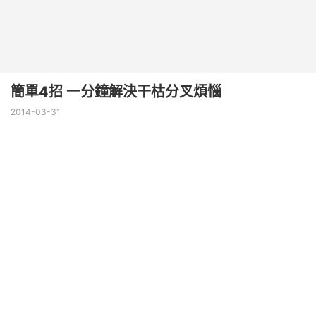
簡單4招 一分鐘解決干枯分叉煩惱
2014-03-31