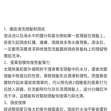
1、徹底清洗頭髮和頭皮
游泳池以及海水中的鹽分和氯化物如果一直殘留在頭髮上，
容易引起頭皮紅腫、瘙癢、頭屑增多等炎癥現象。游泳后，
一定要用深層清潔與修復型洗髮露將頭皮與髮絲上的殘留物
徹底洗凈。
2、蛋黃發膜恢復秀髮彈力
太陽熱量和紫外線照射不僅會奪走頭髮中的水分，還會改變
頭髮中角蛋白的性質，導致頭髮失去潤澤和彈性。而蛋黃發
膜制作起來還是很簡單的，可以預先將2個雞蛋的蛋黃打勻
后放入容器，在洗髮時均勻涂在濕潤頭髮上，過10分鐘后沖
洗干凈，這樣能有效幫助頭髮恢復彈力與光澤。
3、頭皮按摩
經過整個夏日強大的紫外線傷害后，頭皮的水油平衡會遭到