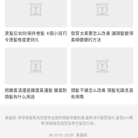
燙髪后如何保持卷髪 4個小技巧
發質太差要怎么改善 讓頭髪變得
令燙髪卷度更持久
柔順健康的方法
用雞蛋清還是雞蛋黃護髪 雞蛋對
頭髪干燥怎么改善 頭髪毛躁洗直
頭髪有什么用途
有用嗎
美髮館-菲菲美髮館為您提供全面的頭髮保養知識,最新流行髮型設計,髮型DIY教
學,新娘髮型造型及男生髮型分享。
© 2010-2026
美髮館