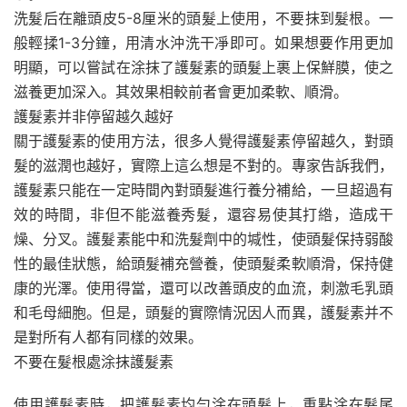
洗髮后在離頭皮5-8厘米的頭髮上使用，不要抹到髮根。一
般輕揉1-3分鐘，用清水沖洗干凈即可。如果想要作用更加
明顯，可以嘗試在涂抹了護髮素的頭髮上裹上保鮮膜，使之
滋養更加深入。其效果相較前者會更加柔軟、順滑。
護髮素并非停留越久越好
關于護髮素的使用方法，很多人覺得護髮素停留越久，對頭
髮的滋潤也越好，實際上這么想是不對的。專家告訴我們，
護髮素只能在一定時間內對頭髮進行養分補給，一旦超過有
效的時間，非但不能滋養秀髮，還容易使其打綹，造成干
燥、分叉。護髮素能中和洗髮劑中的堿性，使頭髮保持弱酸
性的最佳狀態，給頭髮補充營養，使頭髮柔軟順滑，保持健
康的光澤。使用得當，還可以改善頭皮的血流，刺激毛乳頭
和毛母細胞。但是，頭髮的實際情況因人而異，護髮素并不
是對所有人都有同樣的效果。
不要在髮根處涂抹護髮素
使用護髮素時，把護髮素均勻涂在頭髮上，重點涂在髮尾