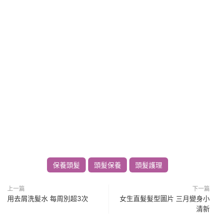
保養頭髮
頭髮保養
頭髮護理
上一篇
下一篇
用去屑洗髮水 每周別超3次
女生直髮髮型圖片 三月變身小
清新