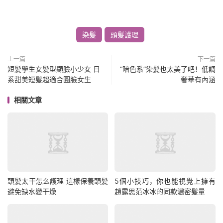
染髪
頭髮護理
上一篇
下一篇
短髪學生女髪型顯臉小少女 日
“暗色系”染髪也太美了吧！低調
系甜美短髪超適合圓臉女生
奢華有內涵
相關文章
頭髪太干怎么護理 這樣保養頭髪
5個小技巧，你也能視覺上擁有
避免缺水變干燥
趙露思范冰冰的同款濃密髮量