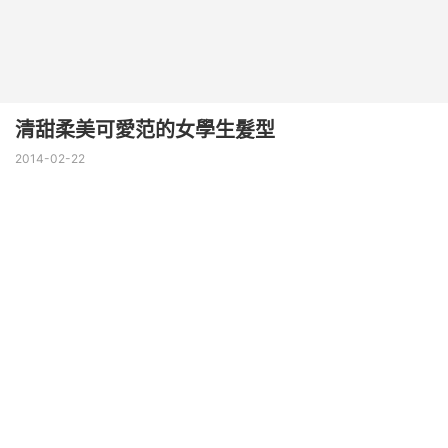
清甜柔美可愛范的女學生髮型
2014-02-22