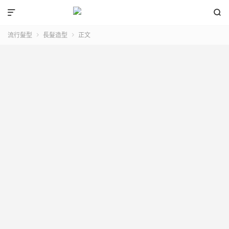


流行髮型
長髮造型
正文

