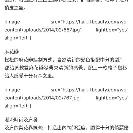
俏皮之氣。
[image src=”https://hair.ffbeauty.com/wp-
content/uploads/2014/02/667.jpg” lightbox=”yes”
align=”left”]
麻花辮
松松的麻花辮編制方式，自然清新的髪色搭配中分的瀏海，
都給這款雙麻花辮發帶來清新的感覺，配上一款格子襯衫,
給人感覺十分有森女風。
[image src=”https://hair.ffbeauty.com/wp-
content/uploads/2014/02/767.jpg” lightbox=”yes”
align=”left”]
潮流時尚及肩發
及肩的梨花卷線條，打造出內卷的弧度，顯得十分的俏麗優