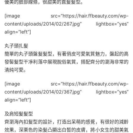
優美的臉部線條，很甜美的直髮髮型。
[image src=”https://hair.ffbeauty.com/wp-
content/uploads/2014/02/267.jpg” lightbox=”yes”
align=”left”]
丸子頭扎髮
簡單的丸子頭盤髮髮型，有著俏皮可愛氣質魅力，盤起的高
發髻髮型干凈利落中展現脫俗氣質，搭配齊分的瀏海非常的
清純可愛。
[image src=”https://hair.ffbeauty.com/wp-
content/uploads/2014/02/367.jpg” lightbox=”yes”
align=”left”]
及肩短髮髮型
齊瀏海內扣髮型的設計，打造出呆萌的感覺，有很好的減齡
效果，深栗色的染髮凸顯出白皙的皮膚，將小女生的甜美氣