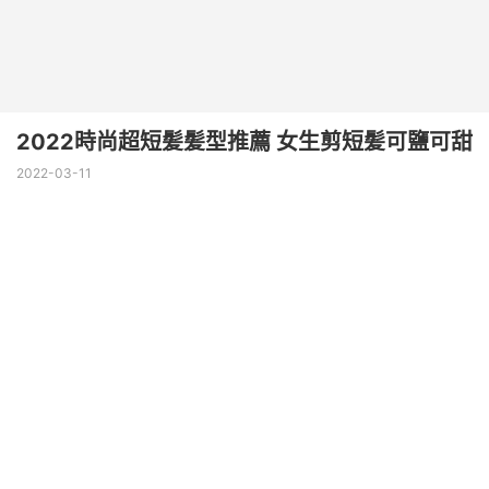
2022時尚超短髪髪型推薦 女生剪短髪可鹽可甜
2022-03-11